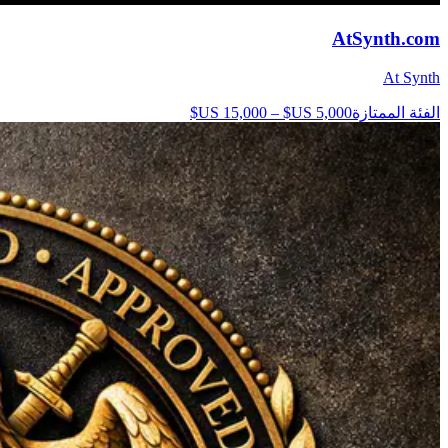
AtSynth.com
At Synth
الفئة الممتازة