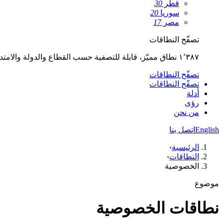
قطر
30
سوريا
20
مصر
17
تصفّح النطاقات
١٬٣٨٧ نطاق مميّز، قابلة للتصفية حسب القطاع والدولة والامتداد.
تصفّح النطاقات
تصفّح النطاقات
أدلة
رؤى
من نحن
English
اتصل بنا
الرئيسية
›
النطاقات
›
الخصوصية
موضوع
نطاقات الخصوصية