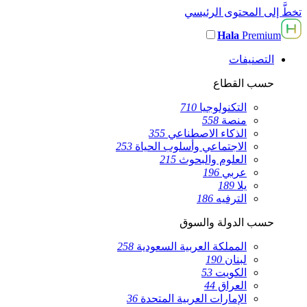
تخطَّ إلى المحتوى الرئيسي
Hala
Premium
التصنيفات
حسب القطاع
التكنولوجيا
710
منصة
558
الذكاء الاصطناعي
355
الاجتماعي وأسلوب الحياة
253
العلوم والبحوث
215
عربي
196
يلا
189
الترفيه
186
حسب الدولة والسوق
المملكة العربية السعودية
258
لبنان
190
الكويت
53
العراق
44
الإمارات العربية المتحدة
36