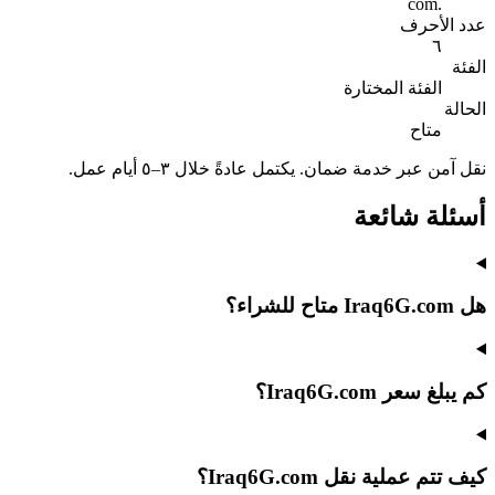
.com
عدد الأحرف
٦
الفئة
الفئة المختارة
الحالة
متاح
نقل آمن عبر خدمة ضمان. يكتمل عادةً خلال ٣–٥ أيام عمل.
أسئلة شائعة
هل Iraq6G.com متاح للشراء؟
كم يبلغ سعر Iraq6G.com؟
كيف تتم عملية نقل Iraq6G.com؟