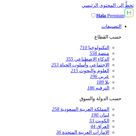
تخطَّ إلى المحتوى الرئيسي
Hala
Premium
التصنيفات
حسب القطاع
التكنولوجيا
710
منصة
558
الذكاء الاصطناعي
355
الاجتماعي وأسلوب الحياة
253
العلوم والبحوث
215
عربي
196
يلا
189
الترفيه
186
حسب الدولة والسوق
المملكة العربية السعودية
258
لبنان
190
الكويت
53
العراق
44
الإمارات العربية المتحدة
36