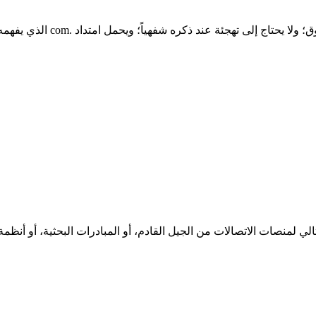
ثلاثة أسباب عملية: طوله 6 أح