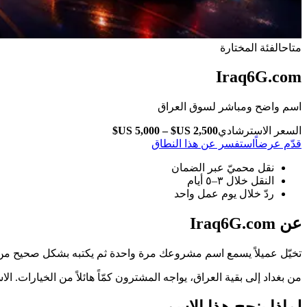
متاح
الفئة المختارة
Iraq6G.com
اسم واضح ومباشر لسوق العراق
السعر الاسترشادي
قدّم عرضاً
استفسر عن هذا النطاق
نقل محميّ عبر الضمان
النقل خلال ٣–٥ أيام
ردّ خلال يوم عمل واحد
عن Iraq6G.com
تخيّل عميلاً يسمع اسم مشروعك مرة واحدة ثم يكتبه بشكل صحيح من أول محاولة
من بغداد إلى بقية العراق، يواجه المشترون كمّاً هائلاً من الخيارات. الاسم الذي ي
لماذا ينجح هذا الاسم