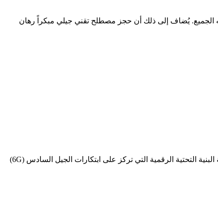
رف فقط، وهو نطاق قصير بمعايير السوق؛ ولا يحتاج إلى تهجئة عند ذكره شفهياً؛ ويحمل امتداد .com الذي يفهمه الجميع. يُضاف إلى ذلك أن حجز مصطلح تقني جيلي مبكراً رهان
يُعد Iraq6G.com نطاقاً استراتيجياً للغاية وموجهاً نحو المستقبل، وهو مثالي لمنصات الاتصالات من الجيل القادم، أو المبادرات البحثية، أو أنظمة البنية التحتية الرقمية التي تركز على ابتكارات الجيل السادس (6G)