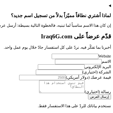
لماذا أشتري نطاقاً مميّزاً بدلاً من تسجيل اسم جديد؟
إن كان هذا الاسم مناسباً لما تبنيه، فالخطوة التالية بسيطة: أرسل ع
قدّم عرضاً على Iraq6G.com
أخبرنا بما تفكّر فيه. نردّ على كل استفسار جادّ خلال يوم عمل واحد.
Website
الاسم
البريد الإلكتروني
الشركة (اختياري)
قيمة عرضك (دولار أمريكي)
رسالة (اختياري)
إرسال العرض
نستخدم بياناتك للردّ على هذا الاستفسار فقط.