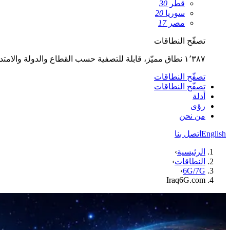
قطر
30
سوريا
20
مصر
17
تصفّح النطاقات
١٬٣٨٧ نطاق مميّز، قابلة للتصفية حسب القطاع والدولة والامتداد.
تصفّح النطاقات
تصفّح النطاقات
أدلة
رؤى
من نحن
English
اتصل بنا
الرئيسية
›
النطاقات
›
›
6G/7G
Iraq6G.com