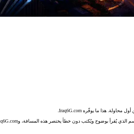
. هذا ما يوفّره Iraq6G.com.
ُقرأ بوضوح ويُكتب دون خطأ يختصر هذه المسافة، وIraq6G.com مصمَّم لذلك.