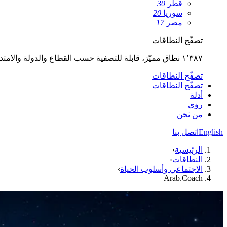
قطر
30
سوريا
20
مصر
17
تصفّح النطاقات
١٬٣٨٧ نطاق مميّز، قابلة للتصفية حسب القطاع والدولة والامتداد.
تصفّح النطاقات
تصفّح النطاقات
أدلة
رؤى
من نحن
English
اتصل بنا
الرئيسية
›
النطاقات
›
الاجتماعي وأسلوب الحياة
›
Arab.Coach