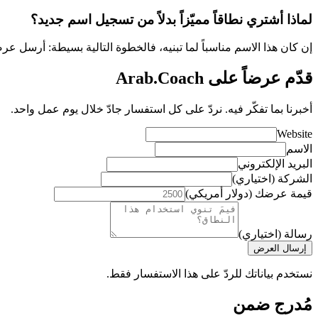
لماذا أشتري نطاقاً مميّزاً بدلاً من تسجيل اسم جديد؟
إن كان هذا الاسم مناسباً لما تبنيه، فالخطوة التالية بسيطة: أرسل ع
قدّم عرضاً على Arab.Coach
أخبرنا بما تفكّر فيه. نردّ على كل استفسار جادّ خلال يوم عمل واحد.
Website
الاسم
البريد الإلكتروني
الشركة (اختياري)
قيمة عرضك (دولار أمريكي)
رسالة (اختياري)
إرسال العرض
نستخدم بياناتك للردّ على هذا الاستفسار فقط.
مُدرج ضمن