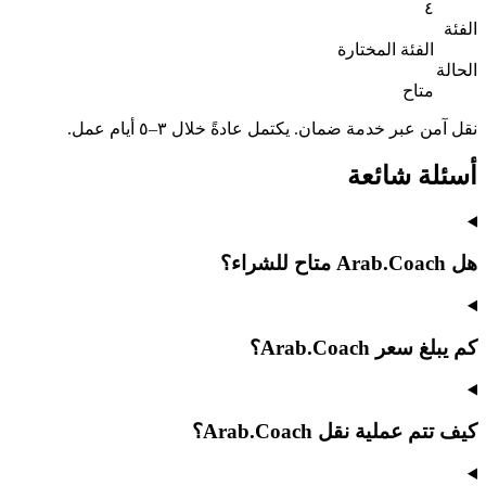
٤
الفئة
الفئة المختارة
الحالة
متاح
نقل آمن عبر خدمة ضمان. يكتمل عادةً خلال ٣–٥ أيام عمل.
أسئلة شائعة
هل Arab.Coach متاح للشراء؟
كم يبلغ سعر Arab.Coach؟
كيف تتم عملية نقل Arab.Coach؟