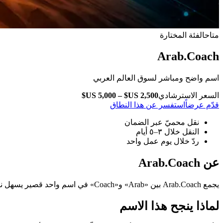
متاح
الفئة المختارة
Arab.Coach
اسم واضح ومباشر لسوق العالم العربي
السعر الاسترشادي
قدّم عرضاً
استفسر عن هذا النطاق
نقل محميّ عبر الضمان
النقل خلال ٣–٥ أيام
ردّ خلال يوم عمل واحد
عن Arab.Coach
يجمع Arab.Coach بين «Arab» و«Coach» في اسم واحد قصير يسهل نطقه وتذكّره، ويشير مباشرةً إلى ما تفعله علامتك.
لماذا ينجح هذا الاسم