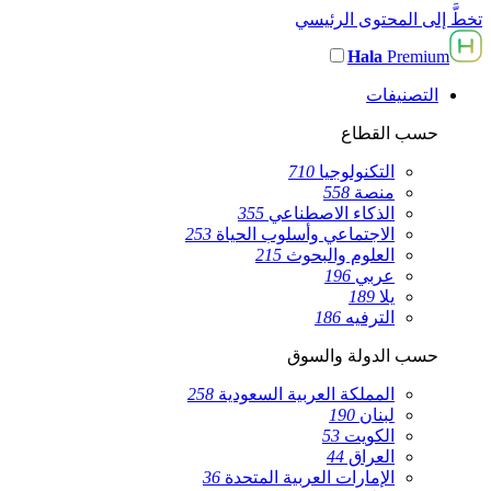
تخطَّ إلى المحتوى الرئيسي
Hala
Premium
التصنيفات
حسب القطاع
التكنولوجيا
710
منصة
558
الذكاء الاصطناعي
355
الاجتماعي وأسلوب الحياة
253
العلوم والبحوث
215
عربي
196
يلا
189
الترفيه
186
حسب الدولة والسوق
المملكة العربية السعودية
258
لبنان
190
الكويت
53
العراق
44
الإمارات العربية المتحدة
36