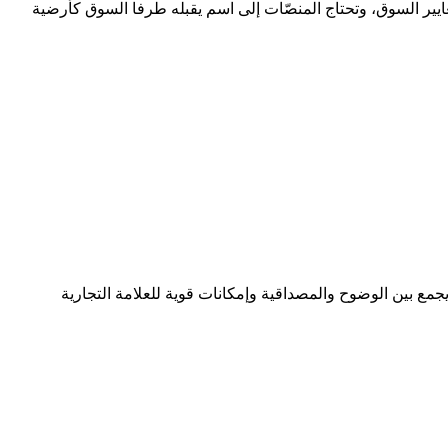
ماذا. Arab.Coach من هذا النوع: طوله 4 أحرف فقط، وهو نطاق قصير بمعايير السوق، وتحتاج المنصّات إلى اسم يقبله طرفا السوق كأرضية
—يجمع بين الوضوح والمصداقية وإمكانات قوية للعلامة التجارية