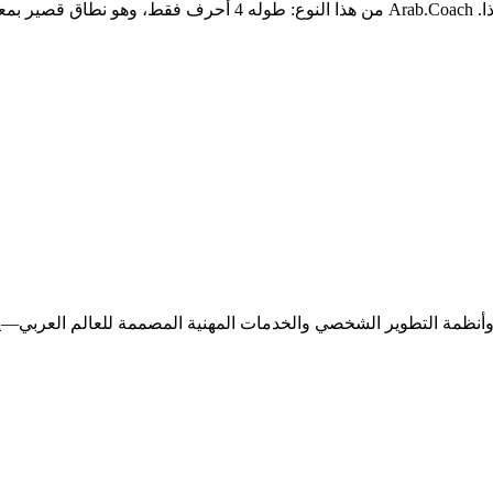
الأسماء الجيدة تختفي عن الأنظار — يتذكّرها الناس دون أن ينتبهوا ل
لتدريب وأنظمة التطوير الشخصي والخدمات المهنية المصممة للعالم العربي