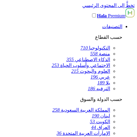
تخطَّ إلى المحتوى الرئيسي
Hala
Premium
التصنيفات
حسب القطاع
التكنولوجيا
710
منصة
558
الذكاء الاصطناعي
355
الاجتماعي وأسلوب الحياة
253
العلوم والبحوث
215
عربي
196
يلا
189
الترفيه
186
حسب الدولة والسوق
المملكة العربية السعودية
258
لبنان
190
الكويت
53
العراق
44
الإمارات العربية المتحدة
36