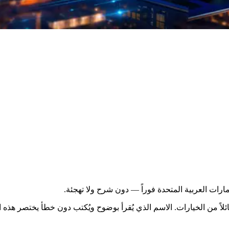
يارات. الاسم الذي يُقرأ بوضوح ويُكتب دون خطأ يختصر هذه المسافة، وDubaiHolo.com 