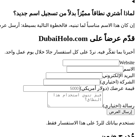
لماذا أشتري نطاقاً مميّزاً بدلاً من تسجيل اسم جديد؟
إن كان هذا الاسم مناسباً لما تبنيه، فالخطوة التالية بسيطة: أرسل ع
قدّم عرضاً على DubaiHolo.com
أخبرنا بما تفكّر فيه. نردّ على كل استفسار جادّ خلال يوم عمل واحد.
Website
الاسم
البريد الإلكتروني
الشركة (اختياري)
قيمة عرضك (دولار أمريكي)
رسالة (اختياري)
إرسال العرض
نستخدم بياناتك للردّ على هذا الاستفسار فقط.
مُدرج ضمن