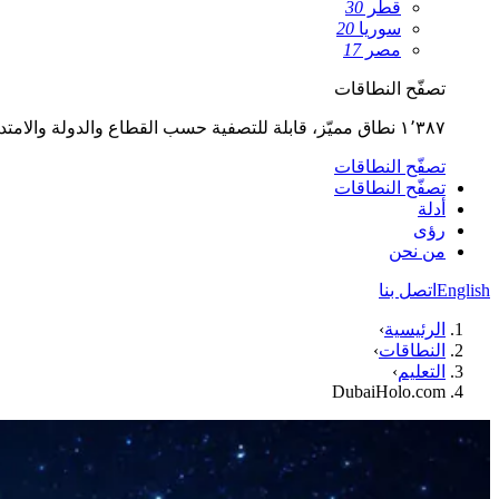
قطر
30
سوريا
20
مصر
17
تصفّح النطاقات
١٬٣٨٧ نطاق مميّز، قابلة للتصفية حسب القطاع والدولة والامتداد.
تصفّح النطاقات
تصفّح النطاقات
أدلة
رؤى
من نحن
English
اتصل بنا
الرئيسية
›
النطاقات
›
التعليم
›
DubaiHolo.com