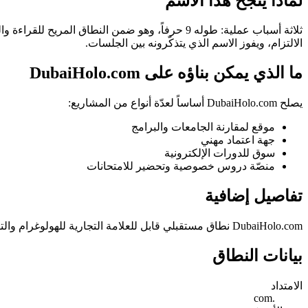
لماذا ينجح هذا الاسم
الالتزام، ويفوز الاسم الذي يتذكّرونه بين الجلسات.
ما الذي يمكن بناؤه على DubaiHolo.com
يصلح DubaiHolo.com أساساً لعدّة أنواع من المشاريع:
موقع لمقارنة الجامعات والبرامج
جهة اعتماد مهني
سوق للدورات الإلكترونية
منصّة دروس خصوصية وتحضير للامتحانات
تفاصيل إضافية
DubaiHolo.com نطاق مستقبلي قابل للعلامة التجارية للهولوغرام والتقنيات الغامرة في دبي—مثالي لتجارب AR/VR/XR، والفعاليات الهولوغرافية، وشاشات البيع بالتجزئة، أو استوديو إعلامي من الجيل التالي.
بيانات النطاق
الامتداد
.com