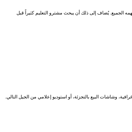
 9 حرفاً، وهو ضمن النطاق المريح للقراءة والكتابة؛ ولا يحتاج إلى تهجئة عند ذكره شفهياً؛ ويحمل امتداد .com الذي يفهمه الجميع. يُضاف إلى ذلك أن يبحث مشترو التعليم كثيراً قبل