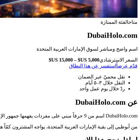
متاح
الفئة الممتازة
DubaiHolo.com
اسم واضح ومباشر لسوق الإمارات العربية المتحدة
السعر الاسترشادي
قدّم عرضاً
استفسر عن هذا النطاق
نقل محميّ عبر الضمان
النقل خلال ٣–٥ أيام
ردّ خلال يوم عمل واحد
عن DubaiHolo.com
DubaiHolo.com اسم من 9 حرفاً مبني على مفردات يفهمها جمهور الإمارات العربية المتحدة فوراً — دون شرح ولا تهجئة.
من أبوظبي إلى بقية الإمارات العربية المتحدة، يواجه المشترون كمّاً هائلاً من الخ