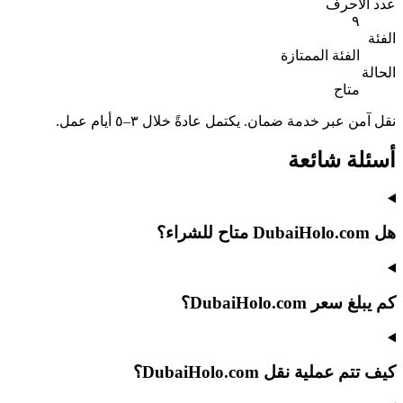
عدد الأحرف
٩
الفئة
الفئة الممتازة
الحالة
متاح
نقل آمن عبر خدمة ضمان. يكتمل عادةً خلال ٣–٥ أيام عمل.
أسئلة شائعة
هل DubaiHolo.com متاح للشراء؟
كم يبلغ سعر DubaiHolo.com؟
كيف تتم عملية نقل DubaiHolo.com؟