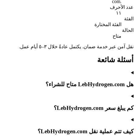
.com
عدد الأحرف
١١
الفئة
الفئة المختارة
الحالة
متاح
نقل آمن عبر خدمة ضمان. يكتمل عادةً خلال ٣–٥ أيام عمل.
أسئلة شائعة
هل LebHydrogen.com متاح للشراء؟
كم يبلغ سعر LebHydrogen.com؟
كيف تتم عملية نقل LebHydrogen.com؟