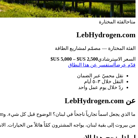
متاح
الفئة المختارة
LebHydrogen.com
الفئة المختارة — مصمّم لمشاريع الطاقة
السعر الاسترشادي
قدّم عرضاً
استفسر عن هذا النطاق
نقل محميّ عبر الضمان
النقل خلال ٣–٥ أيام
ردّ خلال يوم عمل واحد
عن LebHydrogen.com
ما الذي يجعل اسماً تجارياً ناجحاً في لبنان؟ الوضوح قبل كل شيء. وLebHydrogen.com يقول ما يعنيه من أول قراءة.
من بيروت إلى بقية لبنان، يواجه المشترون كمّاً هائلاً من الخيارات. الاسم الذي يُقر