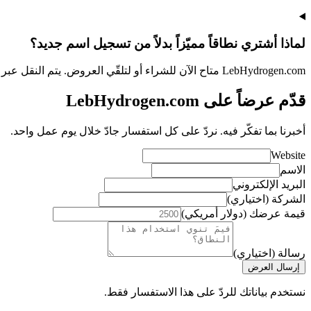
لماذا أشتري نطاقاً مميّزاً بدلاً من تسجيل اسم جديد؟
LebHydrogen.com متاح الآن للشراء أو لتلقّي العروض. يتم النقل عبر خدمة ضمان، ويكتمل عادةً خلال ثلاثة إلى خمسة أيام عمل.
قدّم عرضاً على LebHydrogen.com
أخبرنا بما تفكّر فيه. نردّ على كل استفسار جادّ خلال يوم عمل واحد.
Website
الاسم
البريد الإلكتروني
الشركة (اختياري)
قيمة عرضك (دولار أمريكي)
رسالة (اختياري)
إرسال العرض
نستخدم بياناتك للردّ على هذا الاستفسار فقط.