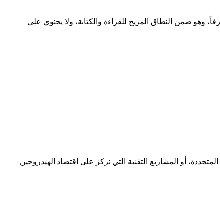
 الطاقة، تموَّل مشاريع تحوّل الطاقة مؤسسياً، والمؤسسات تدقّق في النطاق قبل العرض التقديمي. LebHydrogen.com طوله 11 حرفاً، وهو ضمن النطاق المريح للقراءة والكتابة، ولا يحتوي على
لطاقة المتجددة، أو المشاريع التقنية التي تركز على اقتصاد الهيدروجين