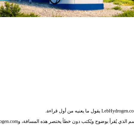
أ بوضوح ويُكتب دون خطأ يختصر هذه المسافة، وLebHydrogen.com مصمَّم لذلك.