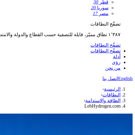
قطر
30
سوريا
20
مصر
17
تصفّح النطاقات
١٬٣٨٧ نطاق مميّز، قابلة للتصفية حسب القطاع والدولة والامتداد.
تصفّح النطاقات
تصفّح النطاقات
أدلة
رؤى
من نحن
English
اتصل بنا
الرئيسية
›
النطاقات
›
الطاقة والاستدامة
›
LebHydrogen.com