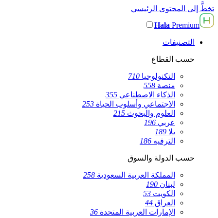
تخطَّ إلى المحتوى الرئيسي
Hala
Premium
التصنيفات
حسب القطاع
التكنولوجيا
710
منصة
558
الذكاء الاصطناعي
355
الاجتماعي وأسلوب الحياة
253
العلوم والبحوث
215
عربي
196
يلا
189
الترفيه
186
حسب الدولة والسوق
المملكة العربية السعودية
258
لبنان
190
الكويت
53
العراق
44
الإمارات العربية المتحدة
36