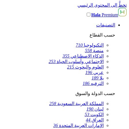
تخطَّ إلى المحتوى الرئيسي
Hala
Premium
التصنيفات
حسب القطاع
التكنولوجيا
710
منصة
558
الذكاء الاصطناعي
355
الاجتماعي وأسلوب الحياة
253
العلوم والبحوث
215
عربي
196
يلا
189
الترفيه
186
حسب الدولة والسوق
المملكة العربية السعودية
258
لبنان
190
الكويت
53
العراق
44
الإمارات العربية المتحدة
36