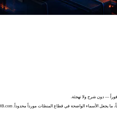
جعل الأسماء الواضحة في قطاع المنصّات مورداً محدوداً. LebDB.com واحد منها.