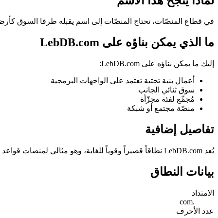
لماذا ينجح هذا الاسم
في قطاع المنصّات، تحتاج المنصّات إلى اسم يقبله طرفا السوق كأرضية محايدة. LebDB.com طوله 5 أحرف فقط، وهو نطاق قصير بمعايير السوق، ولا يحتوي على شرطات 
ما الذي يمكن بناؤه على LebDB.com
إليك ما يمكن بناؤه على LebDB.com:
أعمال بنية تحتية تعتمد على الواجهات البرمجية
سوق ثنائي الجانب
مُجمِّع لفئة مجزّأة
منصّة مجتمع أو شبكة
تفاصيل إضافية
يُعد LebDB.com نطاقاً قصيراً وقوياً للغاية، وهو مثالي لمنصات قواعد البيانات، أو مراكز البيانات، أو أنظمة البنية التحتية الرقمية التي تركز على منظومة البيانات والتكنولوجيا المتنامية في لبنان.
بيانات النطاق
الامتداد
.com
عدد الأحرف