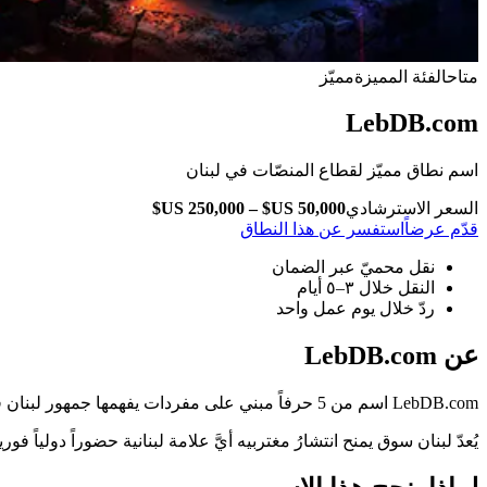
متاح
الفئة المميزة
مميّز
LebDB.com
اسم نطاق مميّز لقطاع المنصّات في لبنان
السعر الاسترشادي
قدّم عرضاً
استفسر عن هذا النطاق
نقل محميّ عبر الضمان
النقل خلال ٣–٥ أيام
ردّ خلال يوم عمل واحد
عن LebDB.com
LebDB.com اسم من 5 حرفاً مبني على مفردات يفهمها جمهور لبنان فوراً — دون شرح ولا تهجئة.
يُعدّ لبنان سوق يمنح انتشارُ مغتربيه أيَّ علامة لبنانية حضوراً دولياً فورياً، ما ي