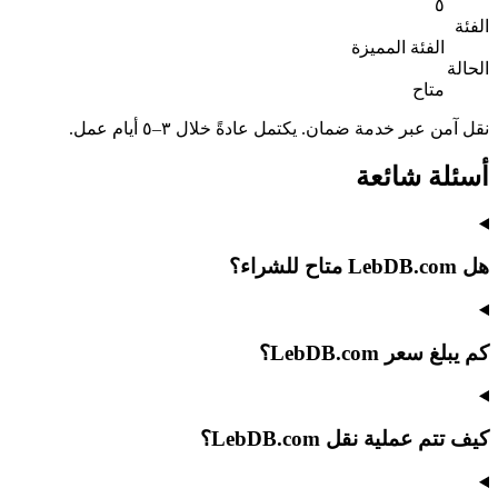
٥
الفئة
الفئة المميزة
الحالة
متاح
نقل آمن عبر خدمة ضمان. يكتمل عادةً خلال ٣–٥ أيام عمل.
أسئلة شائعة
هل LebDB.com متاح للشراء؟
كم يبلغ سعر LebDB.com؟
كيف تتم عملية نقل LebDB.com؟