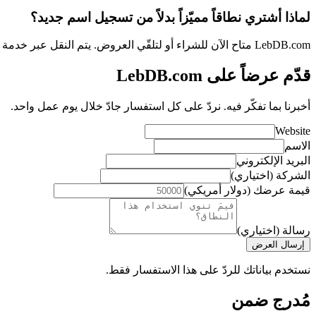
لماذا أشتري نطاقاً مميّزاً بدلاً من تسجيل اسم جديد؟
LebDB.com متاح الآن للشراء أو لتلقّي العروض. يتم النقل عبر خدمة ضمان، ويكتمل عادةً خلال ثلاثة إلى خمسة أيام عمل.
قدّم عرضاً على LebDB.com
أخبرنا بما تفكّر فيه. نردّ على كل استفسار جادّ خلال يوم عمل واحد.
Website
الاسم
البريد الإلكتروني
الشركة (اختياري)
قيمة عرضك (دولار أمريكي)
رسالة (اختياري)
إرسال العرض
نستخدم بياناتك للردّ على هذا الاستفسار فقط.
مُدرج ضمن