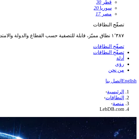
قطر
30
سوريا
20
مصر
17
تصفّح النطاقات
١٬٣٨٧ نطاق مميّز، قابلة للتصفية حسب القطاع والدولة والامتداد.
تصفّح النطاقات
تصفّح النطاقات
أدلة
رؤى
من نحن
English
اتصل بنا
الرئيسية
›
النطاقات
›
منصة
›
LebDB.com