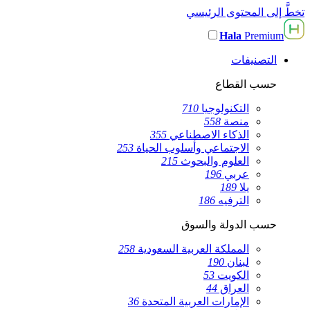
تخطَّ إلى المحتوى الرئيسي
Hala
Premium
التصنيفات
حسب القطاع
التكنولوجيا
710
منصة
558
الذكاء الاصطناعي
355
الاجتماعي وأسلوب الحياة
253
العلوم والبحوث
215
عربي
196
يلا
189
الترفيه
186
حسب الدولة والسوق
المملكة العربية السعودية
258
لبنان
190
الكويت
53
العراق
44
الإمارات العربية المتحدة
36