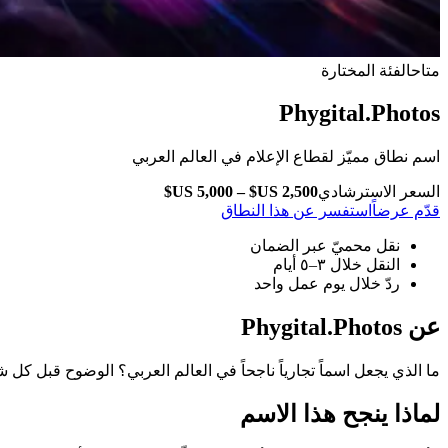
متاح
الفئة المختارة
Phygital.Photos
اسم نطاق مميّز لقطاع الإعلام في العالم العربي
السعر الاسترشادي
قدّم عرضاً
استفسر عن هذا النطاق
نقل محميّ عبر الضمان
النقل خلال ٣–٥ أيام
ردّ خلال يوم عمل واحد
عن Phygital.Photos
ما الذي يجعل اسماً تجارياً ناجحاً في العالم العربي؟ الوضوح قبل كل شيء. وPhygital.Photos يقول ما يعنيه من 
لماذا ينجح هذا الاسم