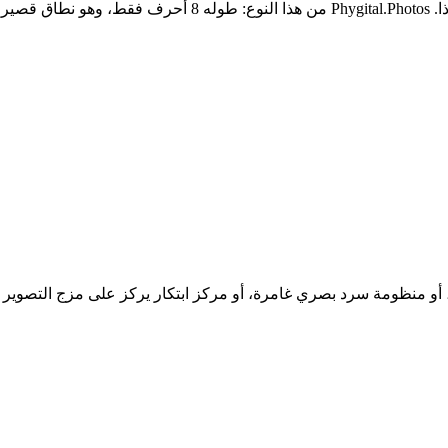
الأسماء الجيدة تختفي عن الأنظار — يتذكّرها الناس دون أن ينتبه