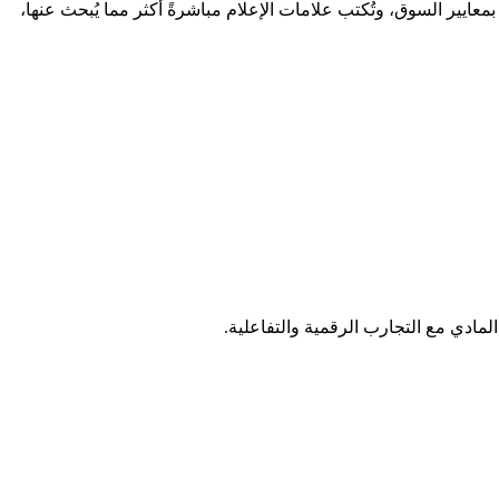
وا لماذا. Phygital.Photos من هذا النوع: طوله 8 أحرف فقط، وهو نطاق قصير بمعايير السوق، وتُكتب علامات الإعلام مباشرةً أكثر مما يُبحث عنها،