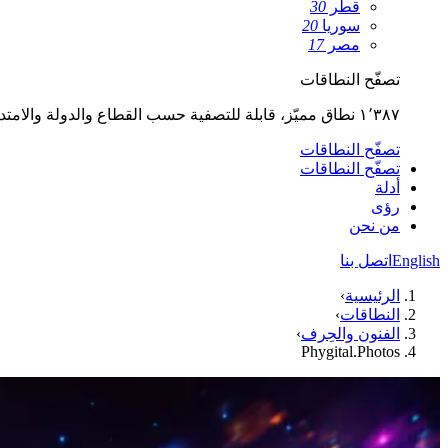
قطر
30
سوريا
20
مصر
17
تصفّح النطاقات
١٬٣٨٧ نطاق مميّز، قابلة للتصفية حسب القطاع والدولة والامتداد.
تصفّح النطاقات
تصفّح النطاقات
أدلة
رؤى
من نحن
English
اتصل بنا
الرئيسية
›
النطاقات
›
الفنون والحِرف
›
Phygital.Photos