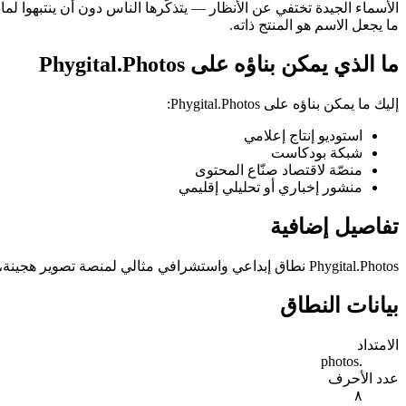
ما يجعل الاسم هو المنتج ذاته.
ما الذي يمكن بناؤه على Phygital.Photos
إليك ما يمكن بناؤه على Phygital.Photos:
استوديو إنتاج إعلامي
شبكة بودكاست
منصّة لاقتصاد صنّاع المحتوى
منشور إخباري أو تحليلي إقليمي
تفاصيل إضافية
Phygital.Photos نطاق إبداعي واستشرافي مثالي لمنصة تصوير هجينة، أو منظومة سرد بصري غامرة، أو مركز ابتكار يركز على مزج التصوير المادي مع التجارب الرقمية والتفاعلية.
بيانات النطاق
الامتداد
.photos
عدد الأحرف
٨