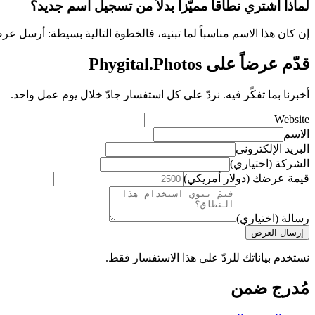
لماذا أشتري نطاقاً مميّزاً بدلاً من تسجيل اسم جديد؟
إن كان هذا الاسم مناسباً لما تبنيه، فالخطوة التالية بسيطة: أرسل ع
قدّم عرضاً على Phygital.Photos
أخبرنا بما تفكّر فيه. نردّ على كل استفسار جادّ خلال يوم عمل واحد.
Website
الاسم
البريد الإلكتروني
الشركة (اختياري)
قيمة عرضك (دولار أمريكي)
رسالة (اختياري)
إرسال العرض
نستخدم بياناتك للردّ على هذا الاستفسار فقط.
مُدرج ضمن