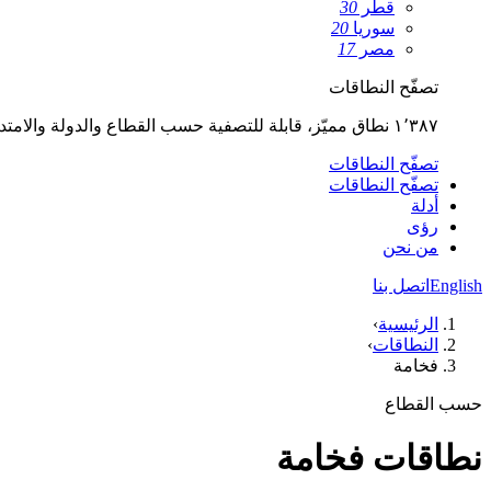
قطر
30
سوريا
20
مصر
17
تصفّح النطاقات
١٬٣٨٧ نطاق مميّز، قابلة للتصفية حسب القطاع والدولة والامتداد.
تصفّح النطاقات
تصفّح النطاقات
أدلة
رؤى
من نحن
English
اتصل بنا
الرئيسية
›
النطاقات
›
فخامة
حسب القطاع
نطاقات فخامة