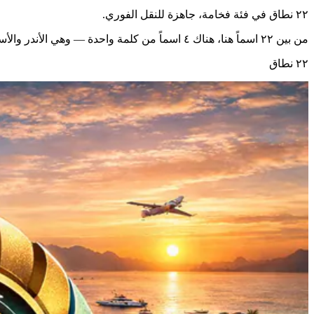
٢٢ نطاق في فئة فخامة، جاهزة للنقل الفوري.
من بين ٢٢ اسماً هنا، هناك ٤ اسماً من كلمة واحدة — وهي الأندر والأسرع ترسّخاً في الذاكرة. الامتدادات الأكثر حضوراً: .com (18), .casa (1), .gifts (1).
٢٢ نطاق