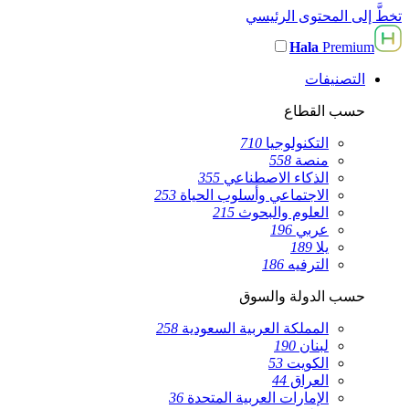
تخطَّ إلى المحتوى الرئيسي
Hala
Premium
التصنيفات
حسب القطاع
التكنولوجيا
710
منصة
558
الذكاء الاصطناعي
355
الاجتماعي وأسلوب الحياة
253
العلوم والبحوث
215
عربي
196
يلا
189
الترفيه
186
حسب الدولة والسوق
المملكة العربية السعودية
258
لبنان
190
الكويت
53
العراق
44
الإمارات العربية المتحدة
36