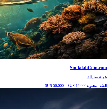
SindalahCoin.com
عملة سندالة
الفئة النخبوية