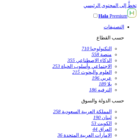
تخطَّ إلى المحتوى الرئيسي
Hala
Premium
التصنيفات
حسب القطاع
التكنولوجيا
710
منصة
558
الذكاء الاصطناعي
355
الاجتماعي وأسلوب الحياة
253
العلوم والبحوث
215
عربي
196
يلا
189
الترفيه
186
حسب الدولة والسوق
المملكة العربية السعودية
258
لبنان
190
الكويت
53
العراق
44
الإمارات العربية المتحدة
36