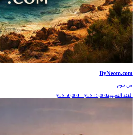
ByNeom.com
من نيوم
الفئة النخبوية