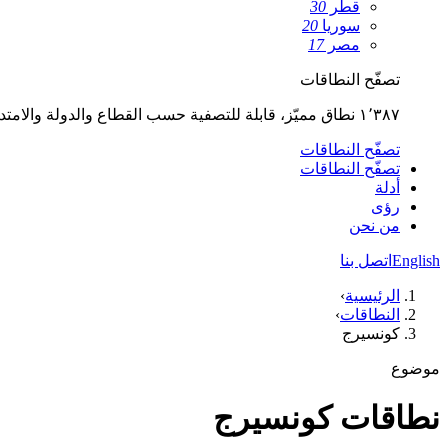
قطر
30
سوريا
20
مصر
17
تصفّح النطاقات
١٬٣٨٧ نطاق مميّز، قابلة للتصفية حسب القطاع والدولة والامتداد.
تصفّح النطاقات
تصفّح النطاقات
أدلة
رؤى
من نحن
English
اتصل بنا
الرئيسية
›
النطاقات
›
كونسيرج
موضوع
نطاقات كونسيرج