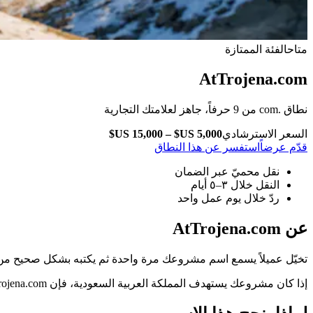
متاح
الفئة الممتازة
AtTrojena.com
نطاق .com من 9 حرفاً، جاهز لعلامتك التجارية
السعر الاسترشادي
قدّم عرضاً
استفسر عن هذا النطاق
نقل محميّ عبر الضمان
النقل خلال ٣–٥ أيام
ردّ خلال يوم عمل واحد
عن AtTrojena.com
تخيّل عميلاً يسمع اسم مشروعك مرة واحدة ثم يكتبه بشكل صحيح من أول محاولة. 
إذا كان مشروعك يستهدف المملكة العربية السعودية، فإن AtTrojena.com يمنحك ما لا تمنحه الحملات الإعلانية: حضوراً دائماً يعمل حتى حين تتوقف الميزانية. وهو ينسجم مع توجّهات رؤية 2030.