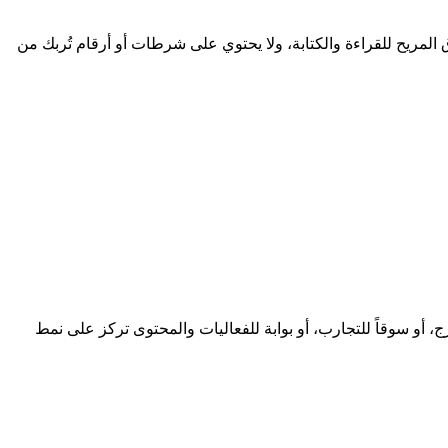
ينجو الاسم عند تكراره في مكان صاخب. AtTrojena.com طوله 9 حرفاً، وهو ضمن النطاق المريح للقراءة والكتابة، ولا يحتوي على شرطات أو أرقام تُربك من
كونسيرج، أو سوقاً للتجارب، أو بوابة للفعاليات والمحتوى تركز على نمط