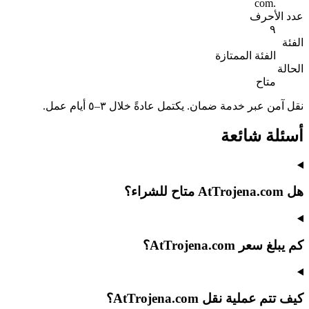
.com
عدد الأحرف
٩
الفئة
الفئة الممتازة
الحالة
متاح
نقل آمن عبر خدمة ضمان. يكتمل عادةً خلال ٣–٥ أيام عمل.
أسئلة شائعة
هل AtTrojena.com متاح للشراء؟
كم يبلغ سعر AtTrojena.com؟
كيف تتم عملية نقل AtTrojena.com؟