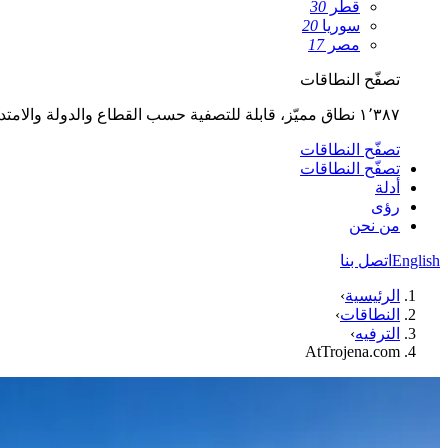
قطر
30
سوريا
20
مصر
17
تصفّح النطاقات
١٬٣٨٧ نطاق مميّز، قابلة للتصفية حسب القطاع والدولة والامتداد.
تصفّح النطاقات
تصفّح النطاقات
أدلة
رؤى
من نحن
English
اتصل بنا
الرئيسية
›
النطاقات
›
الترفيه
›
AtTrojena.com