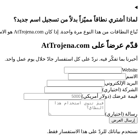
لماذا أشتري نطاقاً مميّزاً بدلاً من تسجيل اسم جديد؟
تُباع النطاقات من هذا النوع مرة واحدة. إذا كان AtTrojena.com هو الاسم الذي تبحث عنه، تواصل معنا اليوم.
قدّم عرضاً على AtTrojena.com
أخبرنا بما تفكّر فيه. نردّ على كل استفسار جادّ خلال يوم عمل واحد.
Website
الاسم
البريد الإلكتروني
الشركة (اختياري)
قيمة عرضك (دولار أمريكي)
رسالة (اختياري)
إرسال العرض
نستخدم بياناتك للردّ على هذا الاستفسار فقط.