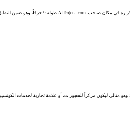
في قطاع الترفيه، ينتشر الترفيه شفهياً، لذا يجب أن 
صيصاً لتروجينا؛ وهو مثالي ليكون مركزاً للحجوزات، أو علامة تجارية لخدمات ال