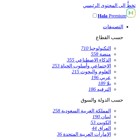
تخطَّ إلى المحتوى الرئيسي
Hala
Premium
التصنيفات
حسب القطاع
التكنولوجيا
710
منصة
558
الذكاء الاصطناعي
355
الاجتماعي وأسلوب الحياة
253
العلوم والبحوث
215
عربي
196
يلا
189
الترفيه
186
حسب الدولة والسوق
المملكة العربية السعودية
258
لبنان
190
الكويت
53
العراق
44
الإمارات العربية المتحدة
36