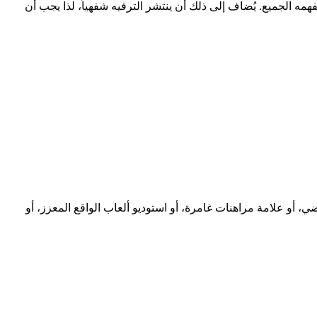
طوله 10 حرفاً، وهو ضمن النطاق المريح للقراءة والكتابة؛ ولا يحتاج إلى تهجئة عند ذكره شفهياً؛ ويحمل امتداد .com الذي يفهمه الجميع. يُضاف إلى ذلك أن ينتشر الترفيه شفهياً، لذا يجب أن
راضي، أو علامة مراهنات غامرة، أو استوديو ألعاب الواقع المعزز، أو