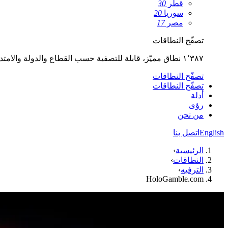
قطر
30
سوريا
20
مصر
17
تصفّح النطاقات
١٬٣٨٧ نطاق مميّز، قابلة للتصفية حسب القطاع والدولة والامتداد.
تصفّح النطاقات
تصفّح النطاقات
أدلة
رؤى
من نحن
English
اتصل بنا
الرئيسية
›
النطاقات
›
الترفيه
›
HoloGamble.com