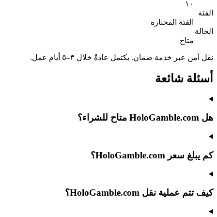
١٠
الفئة
الفئة المختارة
الحالة
متاح
نقل آمن عبر خدمة ضمان. يكتمل عادةً خلال ٣–٥ أيام عمل.
أسئلة شائعة
هل HoloGamble.com متاح للشراء؟
كم يبلغ سعر HoloGamble.com؟
كيف تتم عملية نقل HoloGamble.com؟