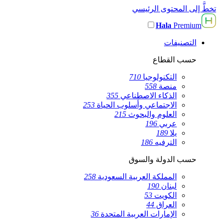
تخطَّ إلى المحتوى الرئيسي
Hala
Premium
التصنيفات
حسب القطاع
التكنولوجيا
710
منصة
558
الذكاء الاصطناعي
355
الاجتماعي وأسلوب الحياة
253
العلوم والبحوث
215
عربي
196
يلا
189
الترفيه
186
حسب الدولة والسوق
المملكة العربية السعودية
258
لبنان
190
الكويت
53
العراق
44
الإمارات العربية المتحدة
36