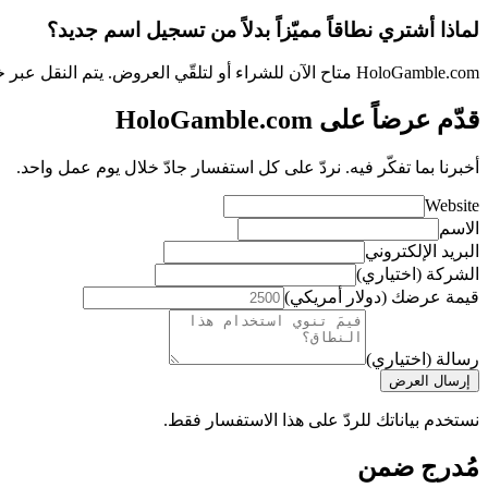
لماذا أشتري نطاقاً مميّزاً بدلاً من تسجيل اسم جديد؟
HoloGamble.com متاح الآن للشراء أو لتلقّي العروض. يتم النقل عبر خدمة ضمان، ويكتمل عادةً خلال ثلاثة إلى خمسة أيام عمل.
قدّم عرضاً على HoloGamble.com
أخبرنا بما تفكّر فيه. نردّ على كل استفسار جادّ خلال يوم عمل واحد.
Website
الاسم
البريد الإلكتروني
الشركة (اختياري)
قيمة عرضك (دولار أمريكي)
رسالة (اختياري)
إرسال العرض
نستخدم بياناتك للردّ على هذا الاستفسار فقط.
مُدرج ضمن