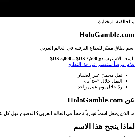
متاح
الفئة المختارة
HoloGamble.com
اسم نطاق مميّز لقطاع الترفيه في العالم العربي
السعر الاسترشادي
قدّم عرضاً
استفسر عن هذا النطاق
نقل محميّ عبر الضمان
النقل خلال ٣–٥ أيام
ردّ خلال يوم عمل واحد
عن HoloGamble.com
ما الذي يجعل اسماً تجارياً ناجحاً في العالم العربي؟ الوضوح قبل كل شيء. وHoloGamble.com يقول ما يعنيه من أ
لماذا ينجح هذا الاسم